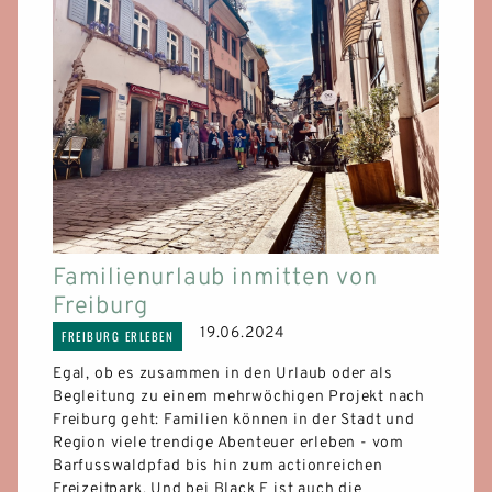
BLACK F HOUSE
APARTMENTS
SERVICES
GALERIE
Familienurlaub inmitten von
Freiburg
BLACK F TOWER
19.06.2024
FREIBURG ERLEBEN
Egal, ob es zusammen in den Urlaub oder als
APARTMENTS
Begleitung zu einem mehrwöchigen Projekt nach
Freiburg geht: Familien können in der Stadt und
SERVICES
Region viele trendige Abenteuer erleben - vom
Barfusswaldpfad bis hin zum actionreichen
ROOFTOP
Freizeitpark. Und bei Black F ist auch die