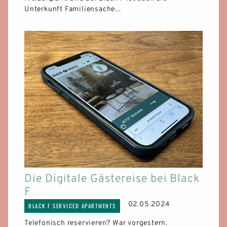
Unterkunft Familiensache...
GALERIE
STÄDTETRIP FREIBURG
LONGSTAY
ÜBER UNS
TEAM
KARRIERE
Die Digitale Gästereise bei Black
NACHHALTIGKEIT
F
02.05.2024
BLACK F SERVICED APARTMENTS
BLOG
Telefonisch reservieren? War vorgestern.