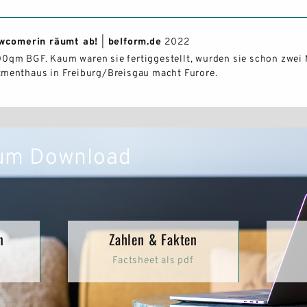
PRESSE
ewcomerin räumt ab!
|
belform.de
2022
KOOPERATIONEN
0qm BGF. Kaum waren sie fertiggestellt, wurden sie schon zwei
tmenthaus in Freiburg/Breisgau macht Furore.
KONTAKT & ANFAHRT
zum Download
n
Zahlen & Fakten
Factsheet als pdf