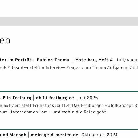
BLACK F HOUSE
ien
APARTMENTS
iter im Porträt - Patrick Thoma
|
Hotelbau, Heft 4
Juli/Augu
SERVICES
lack F, beantwortet im Interview Fragen zum Thema Aufgaben, Zie
GALERIE
BLACK F TOWER
k F in Freiburg
|
chilli-freiburg.de
Juli 2025
 auf Zeit statt Frühstücksbuffet: Das Freiburger Hotelkonzept Bla
APARTMENTS
r zum Unternehmen kam - und wohin die Reise geht.
SERVICES
ft und Mensch
|
mein-geld-medien.de
Oktoberber 2024