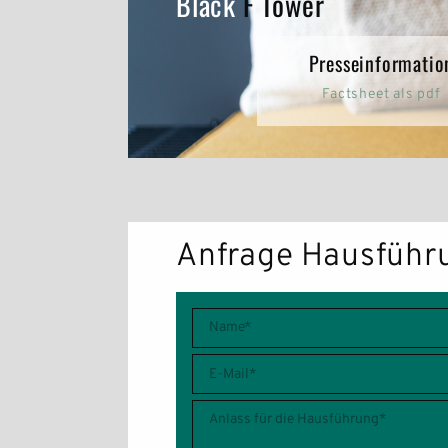
Black
F Tower
Presseinformatio
Factsheet als pdf
Anfrage Hausführ