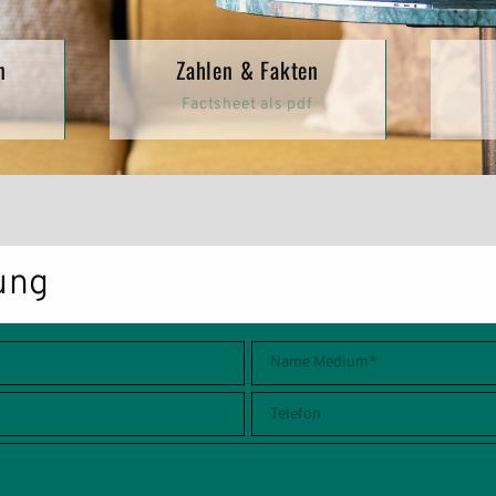
n
Zahlen & Fakten
Factsheet als pdf
ung