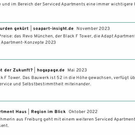
ROOFTOP
rie und im Bereich der Serviced Apartments eine immer wichtigere
GALERIE
urden gekürt
|
soapart-insight.de
November 2023
STÄDTETRIP FREIBURG
reise: das Revo München, der Black F Tower, die Adapt Apartment
ed-Apartment-Konzepte 2023
LONGSTAY
ÜBER UNS
pt der Zukunft?
|
hogapage.de
Mai 2023
ck F Tower. Das Bauwerk ist 52 in die Höhe gewachsen, verfügt ü
TEAM
Service und Selbstbestimmtheit miteinander.
KARRIERE
artment Haus
|
Region im Blick
Oktober 2022
NACHHALTIGKEIT
hmerin aus Freiburg geht mit einem weiteren Serviced Apartmen
sent.
BLOG