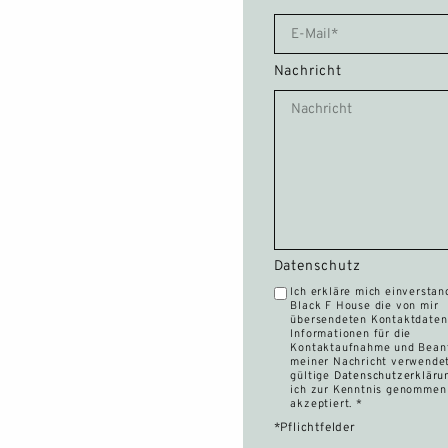
STÄDTETRIP FREIBURG
LONGSTAY
Nachricht
ÜBER UNS
TEAM
KARRIERE
NACHHALTIGKEIT
Datenschutz
Ich erkläre mich einverstan
Black F House die von mir
BLOG
übersendeten Kontaktdaten
Informationen für die
Kontaktaufnahme und Bean
PRESSE
meiner Nachricht verwendet
gültige
Datenschutzerkläru
ich zur Kenntnis genommen
akzeptiert. *
KOOPERATIONEN
*Pflichtfelder