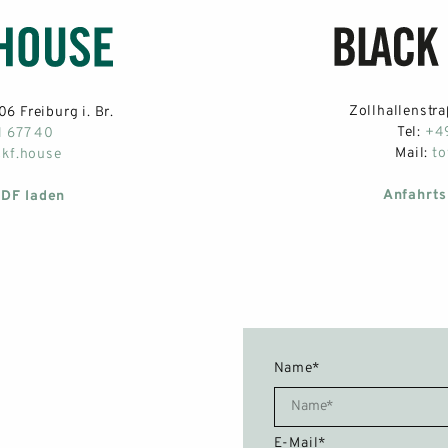
APARTMENTS
SERVICES
Zollhallenstraß
6 Freiburg i. Br.
Tel:
+49
1 677 40
GALERIE
Mail:
to
ckf.house
BLACK F TOWER
Anfahrts
PDF laden
APARTMENTS
SERVICES
ROOFTOP
Name*
GALERIE
E-Mail*