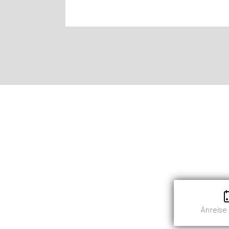
IMPRESSUM
Anreise 
Konze