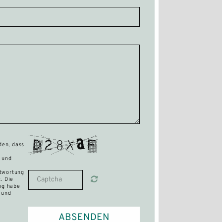
den, dass
 und
twortung
. Die
ng
habe
 und
ABSENDEN